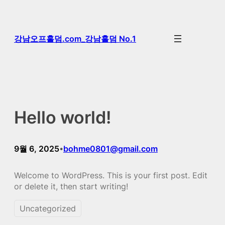
콘
텐
츠
강남오프홀덤.com_강남홀덤 No.1
로
바
로
가
기
Hello world!
9월 6, 2025
bohme0801@gmail.com
•
Welcome to WordPress. This is your first post. Edit
or delete it, then start writing!
Uncategorized